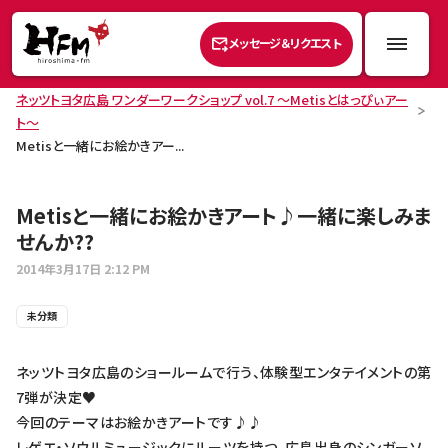
メッセージ＆リクエスト
ネッツトヨタ広島 ワンダーワークショップ vol.7 ～Metisとはっぴぃアー
ト～
Metisと一緒にお絵かきアー...
Metisと一緒にお絵かきアート♪一緒に楽しみま
せんか??
2014年3月17日
2:12 PM
未分類
ネッツトヨタ広島のショールームで行う、体験型エンタテイメントの第
7弾が決定♥
今回のテーマはお絵かきアートです♪♪
レゲエ・ソウルミュージックにルーツを持つ、広島出身のシンガーソ