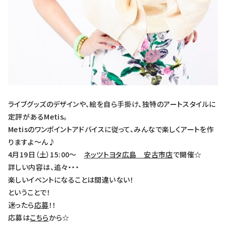
ライブグッズのデザインや、絵を自ら手掛け、独特のアートスタイルに
定評があるMetis。
Metisのワンポイントアドバイスに従って、みんなで楽しくアートを作
りますよ～ん♪
4月19日（土）15:00～
ネッツトヨタ広島 安古市店
で開催☆
詳しい内容は、追々・・・
楽しいイベントになることは間違いない！
ということで！
迷ったら
応募
！！
応募は
こちら
から☆